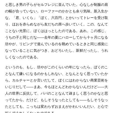
と思しき男の子らがセルフレジに並んでいた。心なしか制服の肩
の幅が合っていない。ローファーのかかとも余り気味。新入生か
な。「君、いくら」「ぼく、六百円」とかいってトレーを受け取
り、ほおを赤らめながら友だちの席へ歩いていく。この、なんて
ことない光景に、ぼくははっとしたのである。あれ、この感じ、
うちの子と同じだな――去年の夏にハローしてから十ヶ月になる
坊やが、リビングで遊んでいるのを眺めているときと同じ感覚に
なっていることに気がつき、おどろいたし、新鮮だったし、うれ
しくなったのである。
というのも、もし、坊やがこのくらいの年になったら、ぼくのこ
となんて嫌いになるのかもしれない、となんとなく思っていたか
ら。カルチャーとか言いだして、ぼくにはわからない商業芸術を
いじりだして――まあ、今もほとんどわからないんだけど――大
人の世界に反抗して、パパのことなんて疎ましく思うのかなと思
ってたから。だけど、もしそうなったとしても――もしそうなっ
たとしても、こっちは変わらずおまえがかわいいんだい、と心で
叫んでうれしくなったのである。