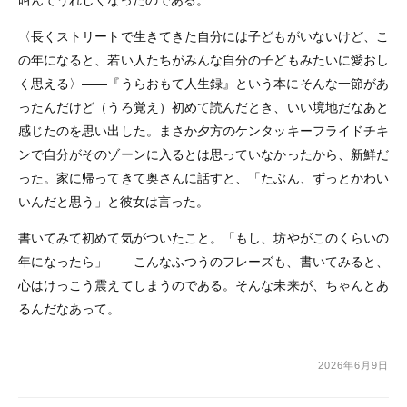
〈長くストリートで生きてきた自分には子どもがいないけど、こ
の年になると、若い人たちがみんな自分の子どもみたいに愛おし
く思える〉――『うらおもて人生録』という本にそんな一節があ
ったんだけど（うろ覚え）初めて読んだとき、いい境地だなあと
感じたのを思い出した。まさか夕方のケンタッキーフライドチキ
ンで自分がそのゾーンに入るとは思っていなかったから、新鮮だ
った。家に帰ってきて奥さんに話すと、「たぶん、ずっとかわい
いんだと思う」と彼女は言った。
書いてみて初めて気がついたこと。「もし、坊やがこのくらいの
年になったら」――こんなふつうのフレーズも、書いてみると、
心はけっこう震えてしまうのである。そんな未来が、ちゃんとあ
るんだなあって。
2026年6月9日