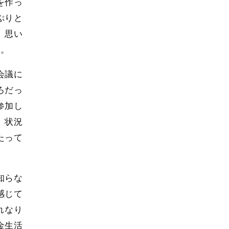
を作っ
ぷりと
。思い
た。
会議に
ろだっ
参加し
、状況
たって
知らな
感じて
れなり
金生活