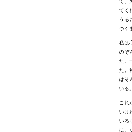
て、
てく
うる
つく
私は
のぞ
た。
た。
はそ
いる
これ
いけ
いる
に、