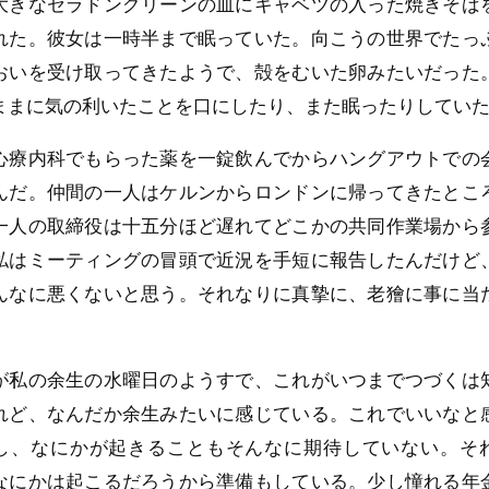
大きなセラドングリーンの皿にキャベツの入った焼きそば
れた。彼女は一時半まで眠っていた。向こうの世界でたっ
おいを受け取ってきたようで、殻をむいた卵みたいだった
ままに気の利いたことを口にしたり、また眠ったりしてい
心療内科でもらった薬を一錠飲んでからハングアウトでの
んだ。仲間の一人はケルンからロンドンに帰ってきたとこ
一人の取締役は十五分ほど遅れてどこかの共同作業場から
私はミーティングの冒頭で近況を手短に報告したんだけど
んなに悪くないと思う。それなりに真摯に、老獪に事に当
。
が私の余生の水曜日のようすで、これがいつまでつづくは
れど、なんだか余生みたいに感じている。これでいいなと
し、なにかが起きることもそんなに期待していない。そ
なにかは起こるだろうから準備もしている。少し憧れる年