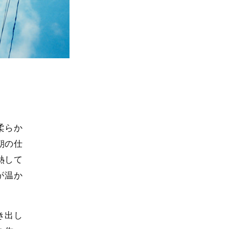
柔らか
朝の仕
熱して
が温か
き出し