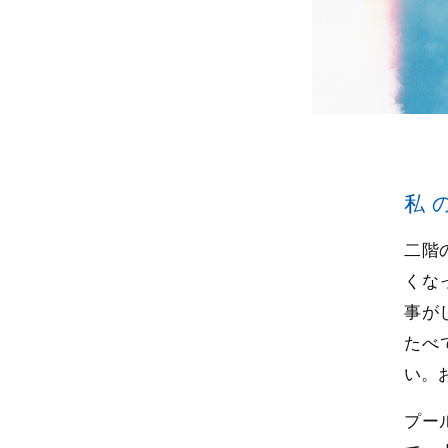
私
二階
くな
事が
たべ
い。
プー