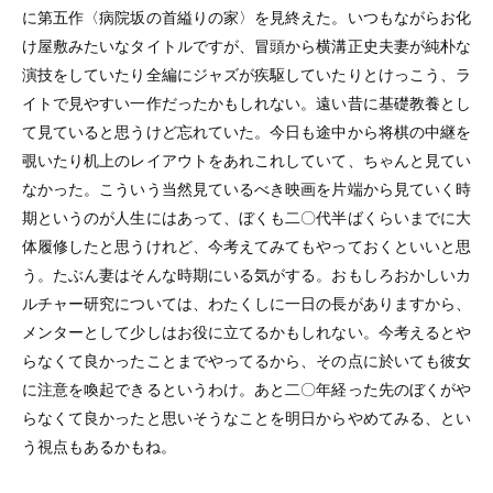
に第五作〈病院坂の首縊りの家〉を見終えた。いつもながらお化
け屋敷みたいなタイトルですが、冒頭から横溝正史夫妻が純朴な
演技をしていたり全編にジャズが疾駆していたりとけっこう、ラ
イトで見やすい一作だったかもしれない。遠い昔に基礎教養とし
て見ていると思うけど忘れていた。今日も途中から将棋の中継を
覗いたり机上のレイアウトをあれこれしていて、ちゃんと見てい
なかった。こういう当然見ているべき映画を片端から見ていく時
期というのが人生にはあって、ぼくも二〇代半ばくらいまでに大
体履修したと思うけれど、今考えてみてもやっておくといいと思
う。たぶん妻はそんな時期にいる気がする。おもしろおかしいカ
ルチャー研究については、わたくしに一日の長がありますから、
メンターとして少しはお役に立てるかもしれない。今考えるとや
らなくて良かったことまでやってるから、その点に於いても彼女
に注意を喚起できるというわけ。あと二〇年経った先のぼくがや
らなくて良かったと思いそうなことを明日からやめてみる、とい
う視点もあるかもね。