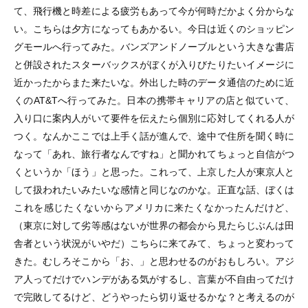
て、飛行機と時差による疲労もあって今が何時だかよく分からな
い。こちらは夕方になってもあかるい。今日は近くのショッピン
グモールへ行ってみた。バンズアンドノーブルという大きな書店
と併設されたスターバックスがぼくが入りびたりたいイメージに
近かったからまた来たいな。外出した時のデータ通信のために近
くのAT&Tへ行ってみた。日本の携帯キャリアの店と似ていて、
入り口に案内人がいて要件を伝えたら個別に応対してくれる人が
つく。なんかここでは上手く話が進んで、途中で住所を聞く時に
なって「あれ、旅行者なんですね」と聞かれてちょっと自信がつ
くというか「ほう」と思った。これって、上京した人が東京人と
して扱われたいみたいな感情と同じなのかな。正直な話、ぼくは
これを感じたくないからアメリカに来たくなかったんだけど、
（東京に対して劣等感はないが世界の都会から見たらじぶんは田
舎者という状況がいやだ）こちらに来てみて、ちょっと変わって
きた。むしろそこから「お、」と思わせるのがおもしろい。アジ
ア人ってだけでハンデがある気がするし、言葉が不自由ってだけ
で完敗してるけど、どうやったら切り返せるかな？と考えるのが