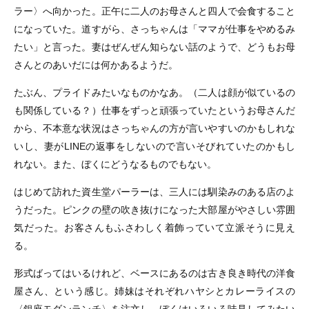
ラー〉へ向かった。正午に二人のお母さんと四人で会食すること
になっていた。道すがら、さっちゃんは「ママが仕事をやめるみ
たい」と言った。妻はぜんぜん知らない話のようで、どうもお母
さんとのあいだには何かあるようだ。
たぶん、プライドみたいなものかなあ。（二人は顔が似ているの
も関係している？）仕事をずっと頑張っていたというお母さんだ
から、不本意な状況はさっちゃんの方が言いやすいのかもしれな
いし、妻がLINEの返事をしないので言いそびれていたのかもし
れない。また、ぼくにどうなるものでもない。
はじめて訪れた資生堂パーラーは、三人には馴染みのある店のよ
うだった。ピンクの壁の吹き抜けになった大部屋がやさしい雰囲
気だった。お客さんもふさわしく着飾っていて立派そうに見え
る。
形式ばってはいるけれど、ベースにあるのは古き良き時代の洋食
屋さん、という感じ。姉妹はそれぞれハヤシとカレーライスの
〈銀座モダンランチ〉を注文し、ぼくはいろいろ味見してみたい