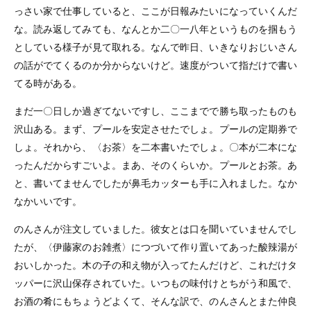
っさい家で仕事していると、ここが日報みたいになっていくんだ
な。読み返してみても、なんとか二〇一八年というものを掴もう
としている様子が見て取れる。なんで昨日、いきなりおじいさん
の話がでてくるのか分からないけど。速度がついて指だけで書い
てる時がある。
まだ一〇日しか過ぎてないですし、ここまでで勝ち取ったものも
沢山ある。まず、プールを安定させたでしょ。プールの定期券で
しょ。それから、〈お茶〉を二本書いたでしょ。〇本が二本にな
ったんだからすごいよ。まあ、そのくらいか。プールとお茶。あ
と、書いてませんでしたが鼻毛カッターも手に入れました。なか
なかいいです。
のんさんが注文していました。彼女とは口を聞いていませんでし
たが、〈伊藤家のお雑煮〉につづいて作り置いてあった酸辣湯が
おいしかった。木の子の和え物が入ってたんだけど、これだけタ
ッパーに沢山保存されていた。いつもの味付けとちがう和風で、
お酒の肴にもちょうどよくて、そんな訳で、のんさんとまた仲良