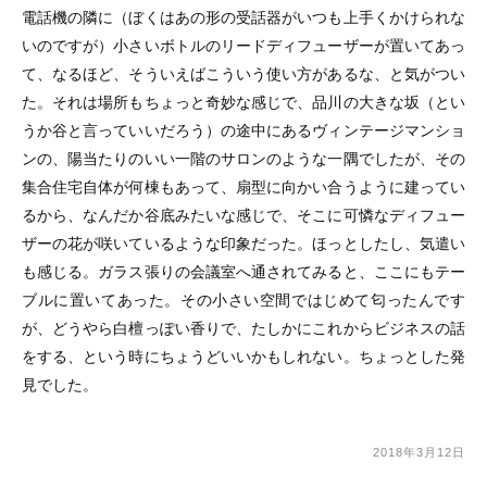
電話機の隣に（ぼくはあの形の受話器がいつも上手くかけられな
いのですが）小さいボトルのリードディフューザーが置いてあっ
て、なるほど、そういえばこういう使い方があるな、と気がつい
た。それは場所もちょっと奇妙な感じで、品川の大きな坂（とい
うか谷と言っていいだろう）の途中にあるヴィンテージマンショ
ンの、陽当たりのいい一階のサロンのような一隅でしたが、その
集合住宅自体が何棟もあって、扇型に向かい合うように建ってい
るから、なんだか谷底みたいな感じで、そこに可憐なディフュー
ザーの花が咲いているような印象だった。ほっとしたし、気遣い
も感じる。ガラス張りの会議室へ通されてみると、ここにもテー
ブルに置いてあった。その小さい空間ではじめて匂ったんです
が、どうやら白檀っぽい香りで、たしかにこれからビジネスの話
をする、という時にちょうどいいかもしれない。ちょっとした発
見でした。
2018年3月12日