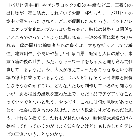
〈パリピ選手権〉やゼンラロックのDJの中継など二、三夜分の
出し物が一夜に詰めこまれていてお腹一杯だった。〈パリピ〉の
途中で寝ちゃったけれど、どこが優勝したんだろう。ビットバレ
ーにクラブ文化にバブルっぽい飲み会と、時代の趨勢とは関係な
いところでやっているように思われる、一連の企画に惹きつけら
れる。僕の周りの編集者たちの多くは、大きな括りとしては移
住、地方創生、小商いや新しい仕事百景、経済と人口の縮小、東
京五輪の後の世界、みたいなキーワードをちゃんと織り込んで仕
事しているようだ。今、大人が考えていったらこうなるという標
準の線上に乗っているようだ。〈パリピ〉はそういう界隈と関係
なさそうなのがすごい。どんな人たちが制作しているのか知らな
いが、ある程度の経験を重ねた上で、ただ下品でアゲアゲなこと
って中々できないと思う。やっぱり、これには何か意味があった
とか、社会に善きものを残せた、という観念にすがるものだと思
う。それらを捨てて、だれもが見たいもの、瞬間最大風速だけを
参照して作っていくのが（よく知らないけど）もしかしたらテレ
ビの王道ということなのかな。