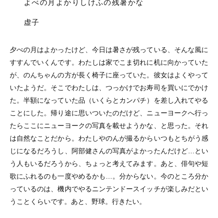
よべの月よかりしけふの残暑かな
虚子
夕べの月はよかったけど、今日は暑さが残っている、そんな風に
すすんでいくんです。わたしは家でこま切れに机に向かっていた
が、のんちゃんの方が長く椅子に座っていた。彼女はよくやって
いたようだ。そこでわたしは、つっかけでお寿司を買いにでかけ
た。半額になっていた品（いくらとカンパチ）を差し入れてやる
ことにした。帰り途に思いついたのだけど、ニューヨークへ行っ
たらここにニューヨークの写真を載せようかな、と思った。それ
は自然なことだから。わたしやのんが撮るからいつもとちがう感
じになるだろうし、阿部健さんの写真がよかったんだけど…とい
う人もいるだろうから、ちょっと考えてみます。あと、俳句や短
歌にふれるのも一度やめるかも…。分からない。今のところ分か
っているのは、機内でやるニンテンドースイッチが楽しみだとい
うことくらいです。あと、野球。行きたい。