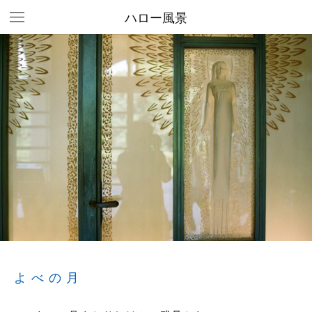
ハロー風景
よべの月