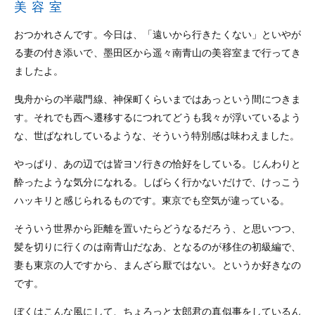
美容室
おつかれさんです。今日は、「遠いから行きたくない」といやが
る妻の付き添いで、墨田区から遥々南青山の美容室まで行ってき
ましたよ。
曳舟からの半蔵門線、神保町くらいまではあっという間につきま
す。それでも西へ遷移するにつれてどうも我々が浮いているよう
な、世ばなれしているような、そういう特別感は味わえました。
やっぱり、あの辺では皆ヨソ行きの恰好をしている。じんわりと
酔ったような気分になれる。しばらく行かないだけで、けっこう
ハッキリと感じられるものです。東京でも空気が違っている。
そういう世界から距離を置いたらどうなるだろう、と思いつつ、
髪を切りに行くのは南青山だなあ、となるのが移住の初級編で、
妻も東京の人ですから、まんざら厭ではない。というか好きなの
です。
ぼくはこんな風にして、ちょろっと太郎君の真似事をしているん