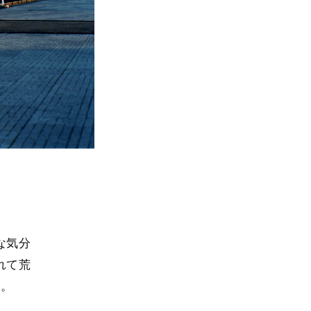
な気分
れて荒
た。