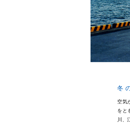
冬
空気
をと
川、