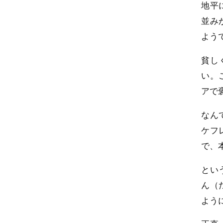
地平
並み
よう
貧し
い。
アで
なん
ケフ
で、
とい
ん（
よう