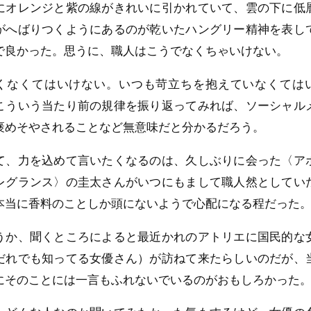
にオレンジと紫の線がきれいに引かれていて、雲の下に低
がへばりつくようにあるのが乾いたハングリー精神を表し
で良かった。思うに、職人はこうでなくちゃいけない。
くなくてはいけない。いつも苛立ちを抱えていなくては
こういう当たり前の規律を振り返ってみれば、ソーシャル
褒めそやされることなど無意味だと分かるだろう。
て、力を込めて言いたくなるのは、久しぶりに会った〈ア
レグランス〉の圭太さんがいつにもまして職人然としてい
本当に香料のことしか頭にないようで心配になる程だった
うか、聞くところによると最近かれのアトリエに国民的な
だれでも知ってる女優さん）が訪ねて来たらしいのだが、
にそのことには一言もふれないでいるのがおもしろかった