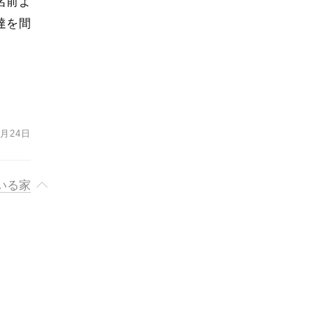
名前よ
達を間
1月24日
いる家