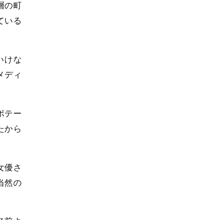
層の町
ている
いけな
メディ
ポテー
たから
。
女優さ
当然の
。