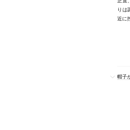
正直
りは
近に
帽子