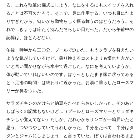
る。これを執筆の儀式にしよう。なにをするにもスイッチを入れ
ることは不可欠だろう。そこで、鼻に作用する。いつも目にたよ
りすぎだから、匂いから動物らしく振る舞うのはどうだろう。そ
れで…きょうは冷たく沈んだ冬らしい日だった。だから午前中の
記憶は、ほとんどない。
午後一時半から三〇分、プールで泳いだ。もうクラブを替えたい
ような気がしているけど、乗り換えるコストよりも慣れた方がい
いと言い聞かせながら水中で過ごした。なにを考えていようが、
体が動いていればいいのです。ぼうっとしたまま家に戻ってみる
と〈足湯の時間〉は終わりに近かった。お湯に垂らしたローズマ
リーが鼻をついた。
サラダチキンのかけらと納豆をたべたらおいしかった。そのあと
しばらくの記憶もないけど…（プールとローズマリーとサラダキ
チンしか覚えてない）たしか、だれかからリンゴが一箱届いたと
思う。つやつやしていてうれしかった。半分をたべて、半分はタ
タンとジャムにしましょう、と言っていた。ぼくは言われるまま