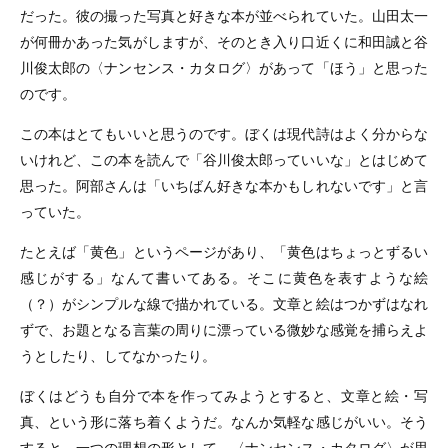
だった。彼の撮った写真と好きな本が並べられていた。山田太一
が何冊かあった気がしますが、そのとき入り口近くに和田誠と谷
川俊太郎の〈ナンセンス・カタログ〉があって「ほう」と思った
のです。
この本はとてもいいと思うのです。ぼくは現代詩はよく分からな
いけれど、この本を読んで「谷川俊太郎っていいな」とはじめて
思った。阿部さんは「いちばん好きな本かもしれないです」と言
っていた。
たとえば「黄色」というページがあり、「黄色はちょっとずるい
感じがする」なんて書いてある。そこに黄色を表すような絵
（？）がシンプルな線で描かれている。文章と絵はつかずはなれ
ずで、お題となる言葉の周りに漂っている微妙な感覚を捕らえよ
うとしたり、してなかったり。
ぼくはどうも自分で本を作ってみようとすると、文章と絵・写
真、という形に落ち着くようだ。なんか気軽な感じがいい。そう
すると、一つの理想の形として、〈ナンセンス・カタログ〉が思