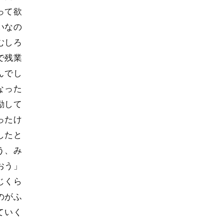
って欲
いなの
むしろ
で残業
んでし
なった
励して
ったけ
したと
う、み
おう」
じくら
のがふ
ていく