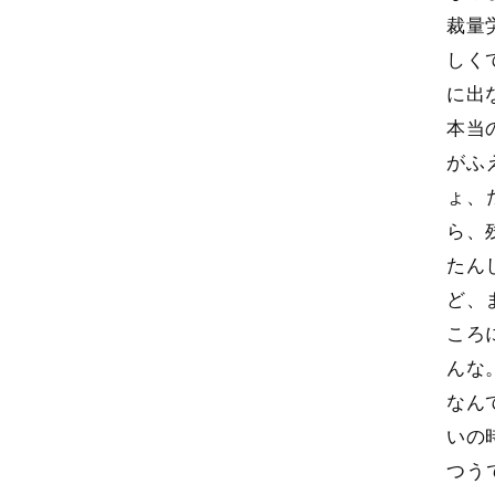
裁量
しく
に出
本当
がふ
ょ、
ら、
たん
ど、
ころ
んな
なん
いの
つう