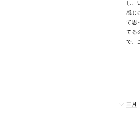
し、
感じ
て思
てる
で、
三月