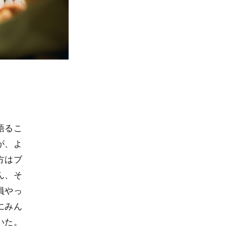
語るこ
が、よ
方はブ
ん、そ
員やっ
にみん
いた。