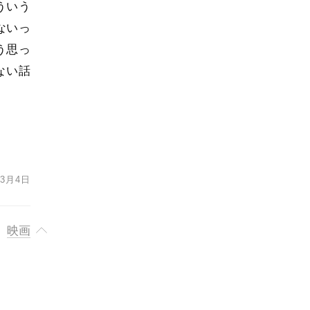
ういう
ないっ
う思っ
ない話
年3月4日
映画