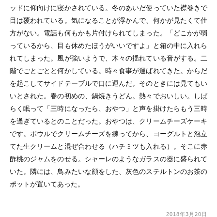
ッドに仰向けに寝かされている。冬のあいだ使っていた襟巻きで
目は覆われている。気になることが浮かんで、何かが見たくて仕
方がない。電話も何もかも片付けられてしまった。「どこかが弱
っているから、目も休めたほうがいいですよ」と箱の中に入れら
れてしまった。風が強いようで、木々の揺れている音がする。二
階でごとごとと何かしている。時々食事が運ばれてきた。からだ
を起こしてサイドテーブルで口に運んだ。そのときには見てもい
いとされた。春の初めの、鍋焼きうどん。熱々でおいしい。しば
らく眠って「三時になったら、おやつ」と声を掛けたらもう三時
を過ぎているとのことだった。おやつは、クリームチーズケーキ
です。ボウルでクリームチーズを練ってから、ヨーグルトと泡立
てた生クリームと混ぜ合わせる（ハチミツも入れる）。そこに赤
酢桃のジャムをのせる。シャーレのようなガラスの器に盛られて
いた。隣には、鳥みたいな顔をした、灰色のステルトンのお茶の
ポットが置いてあった。
2018年3月20日