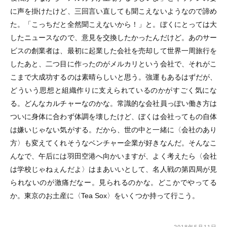
に声を掛けたけど、三回言い直しても聞こえないようなので諦め
た。「こっちだと全然聞こえないから！」と。ぼくにとっては大
したニュースなので、意見を交換したかったんだけど。あのサー
ビスの創業者は、最初に起業した会社を売却して世界一周旅行を
したあと、二つ目に作ったのがメルカリという会社で、それがこ
こまで大成功するのは素晴らしいと思う。強運もあるはずだが、
どういう思想と組織作りに支えられているのかがすごく気にな
る。どんなカルチャーなのかな。常識的な会社員っぽい働き方は
ついに身体に合わず体調を壊したけど、ぼくは会社ってもの自体
は嫌いじゃない気がする。だから、世の中と一緒に〈会社のあり
方〉も変えてくれそうなベンチャー企業が好きなんだ。そんなこ
んなで、午后には羽田空港へ向かいますが、よく考えたら〈会社
は学校じゃねぇんだよ〉はまあいいとして、名人戦の第四局が見
られないのが激痛だなー。見られるのかな。どこかでやってる
か。東京のお土産に〈Tea Sox〉をいくつか持って行こう。