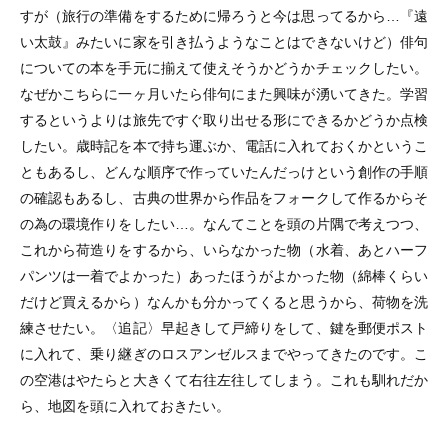
すが（旅行の準備をするために帰ろうと今は思ってるから…『遠
い太鼓』みたいに家を引き払うようなことはできないけど）俳句
についての本を手元に揃えて使えそうかどうかチェックしたい。
なぜかこちらに一ヶ月いたら俳句にまた興味が湧いてきた。学習
するというよりは旅先ですぐ取り出せる形にできるかどうか点検
したい。歳時記を本で持ち運ぶか、電話に入れておくかというこ
ともあるし、どんな順序で作っていたんだっけという創作の手順
の確認もあるし、古典の世界から作品をフォークして作るからそ
の為の環境作りをしたい…。なんてことを頭の片隅で考えつつ、
これから荷造りをするから、いらなかった物（水着、あとハーフ
パンツは一着でよかった）あったほうがよかった物（綿棒くらい
だけど買えるから）なんかも分かってくると思うから、荷物を洗
練させたい。〈追記〉早起きして戸締りをして、鍵を郵便ポスト
に入れて、乗り継ぎのロスアンゼルスまでやってきたのです。こ
の空港はやたらと大きくて右往左往してしまう。これも馴れだか
ら、地図を頭に入れておきたい。