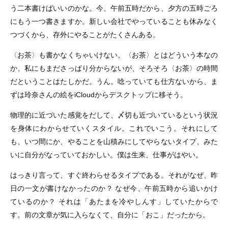
う二本書けばいいのかな。今、午前五時だから、夕方の五時ごろ
にもう一つ書きますか。新しい会社でやっていることも休みなく
つづくから、存外にやることがたくさんある。
〈お茶〉も書かなくちゃいけない。〈お茶〉とはどういう本なの
か、私にもまださっぱり分からないが、そろそろ〈お茶〉の時間
だということはたしかだ。うん。唸っていても仕方ないから、ま
ずは玲奈さんの絵をiCloudからデスクトップに移そう。
物理的に近づいた感覚をだして、〆切も近づいているという状況
を身体にわからせていくスタイル。これでいこう。それにして
も、いつ間にか、やることを山積みにしてやらないタイプ、みた
いに自分がなっていておかしい。僕は生来、仕事がはやい。
はっきり言って、すぐ終わらせるタイプである。それがなぜ、昨
日の一文が書けなかったのか？ なぜ今、午前五時から追いかけ
ているのか？ それは「あたまを冷やしんす」していたからで
す。前の文章が気に入らなくて、自分に「おこ」だったから。