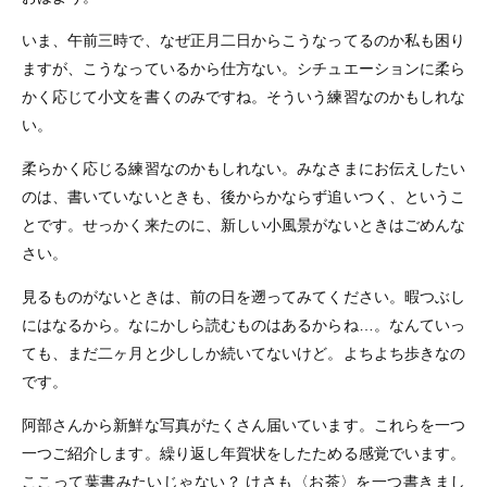
いま、午前三時で、なぜ正月二日からこうなってるのか私も困り
ますが、こうなっているから仕方ない。シチュエーションに柔ら
かく応じて小文を書くのみですね。そういう練習なのかもしれな
い。
柔らかく応じる練習なのかもしれない。みなさまにお伝えしたい
のは、書いていないときも、後からかならず追いつく、というこ
とです。せっかく来たのに、新しい小風景がないときはごめんな
さい。
見るものがないときは、前の日を遡ってみてください。暇つぶし
にはなるから。なにかしら読むものはあるからね…。なんていっ
ても、まだ二ヶ月と少ししか続いてないけど。よちよち歩きなの
です。
阿部さんから新鮮な写真がたくさん届いています。これらを一つ
一つご紹介します。繰り返し年賀状をしたためる感覚でいます。
ここって葉書みたいじゃない？ けさも〈お茶〉を一つ書きまし