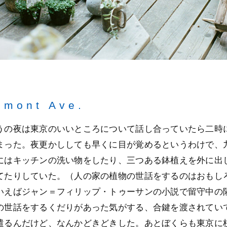
lmont Ave.
うの夜は東京のいいところについて話し合っていたら二時
まった。夜更かししても早くに目が覚めるというわけで、
にはキッチンの洗い物をしたり、三つある鉢植えを外に出
てたりしていた。（人の家の植物の世話をするのはおもし
いえばジャン＝フィリップ・トゥーサンの小説で留守中の
の世話をするくだりがあった気がする、合鍵を渡されてい
遣るんだけど、なんかどきどきした。あとぼくらも東京に