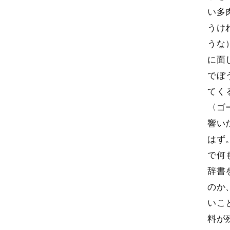
い多
うけ
うな
に面
でぼ
てく
〈ゴ
響い
はず
で何
辞書
のか
いこ
料が