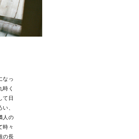
になっ
九時く
して日
ろい、
隣人の
て時々
枝の長