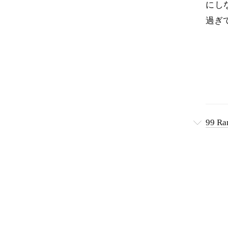
にし
過ぎ
99 Ra