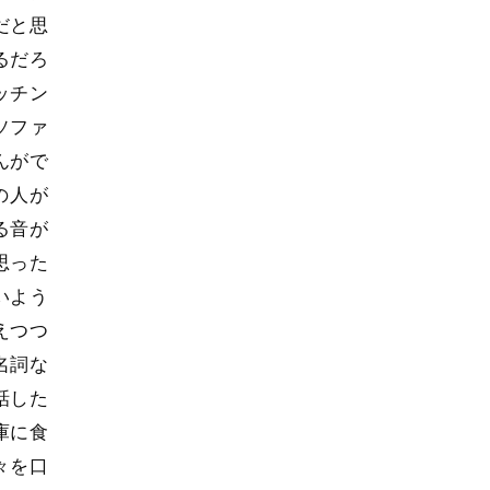
だと思
るだろ
ッチン
ソファ
んがで
の人が
る音が
思った
いよう
えつつ
名詞な
話した
庫に食
々を口