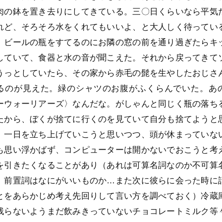
肉の鉢を置き去りにしてきている。三〇日くらいなら平気
れど、そろそろ水をくれてもいいよ、と大人しく待ってい
）ビールの瓶をすてるのにお隣の窓の前を通り過ぎたらキ
していて、食器と水の音が聞こえた。それから戻ってきて
うっとしていたら、その家から赤毛の髭を生やしたおじさ
るのが見えた。緑のシャツのお腹がふくらんでいた。あ
ーウォーリアーズ〉なんだな。がしゃんと同じく瓶の落ち
たから、ぼくが捨てに行くのを見ていて自分も捨てようと
。一日を立ち上げていこうと思いつつ、頭が休まっていな
も思い浮かばず、コンピューターは開かないでおこうと考
を引きたくなることがあり（あれは可算名詞なのか不可算
、前置詞はなにがいいものか…また次に彼らに会った時に
とをあらかじめ考え先回りして言い方を調べておく）冷蔵
残らないようまだ飲みきっていないチョコレートミルク等