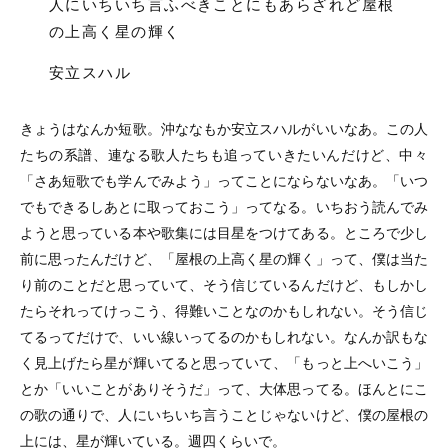
人にいちいち言ふべきことにもあらざれど屋根
の上高く星の輝く
安立スハル
きょうはなんか短歌。沖ななもか安立スハルがいいなあ。この人
たちの系譜、連なる歌人たちも追っていきたいんだけど、中々
「さあ短歌でも学んでみよう」ってことにならないなあ。「いつ
でもできるしあとに取っておこう」ってなる。いちおう読んでみ
ようと思っている本や歌集には目星をつけてある。ところで少し
前に思ったんだけど、「屋根の上高く星の輝く」って、僕は当た
り前のことだと思っていて、そう信じているんだけど、もしかし
たらそれってけっこう、得難いことなのかもしれない。そう信じ
てるってだけで、いい線いってるのかもしれない。なんか訳もな
く見上げたら星が輝いてると思っていて、「もっと上へいこう」
とか「いいことがありそうだ」って、大体思ってる。ほんとにこ
の歌の通りで、人にいちいち言うことじゃないけど、僕の屋根の
上には、星が輝いている。週四くらいで。